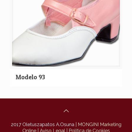
Modelo 93
2017 Oletuszapatos A.Osuna
| MONGINI Marketing
Online
| Aviso Legal
| Politica de Cookies