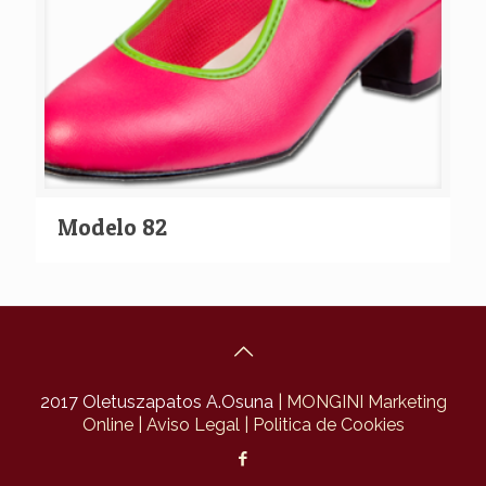
Modelo 82
2017 Oletuszapatos A.Osuna
| MONGINI Marketing
Online
| Aviso Legal
| Politica de Cookies