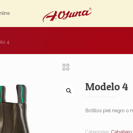
nline
lo 4
Modelo 4
Botillos piel negro o 
Categories:
Caballero